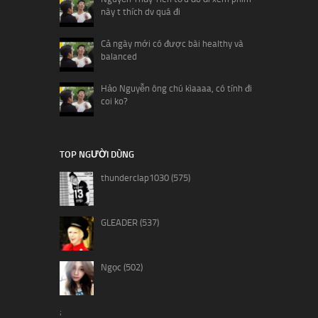
này t thích dv quá đi
Cả ngày mới có được bài healthy và
balanced
Hảo Nguyễn ông chú kìaaaa, có tính đi
coi ko?
TOP NGƯỜI DÙNG
thunderclap1030 (575)
GLEADER (537)
Ngọc (502)
;