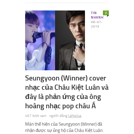
TIN
0
NHANH
08-07-
2019
Seungyoon (Winner) cover
nhạc của Châu Kiệt Luân và
đây là phản ứng của ông
hoàng nhạc pop châu Á
467 lượt xem
người đăng
LêHailua
Màn thể hiện của Seungyoon (Winner) đã
nhận được sự ủng hộ của Châu Kiệt Luân.