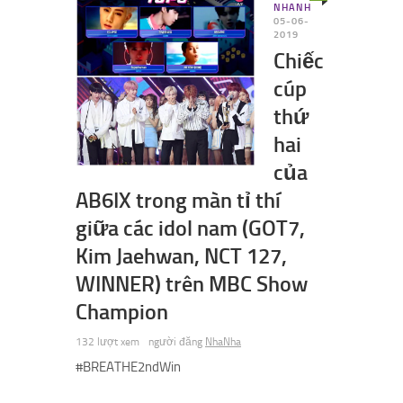
NHANH
05-06-
2019
Chiếc
cúp
thứ
hai
của
AB6IX trong màn tỉ thí
giữa các idol nam (GOT7,
Kim Jaehwan, NCT 127,
WINNER) trên MBC Show
Champion
132 lượt xem
người đăng
NhaNha
#BREATHE2ndWin