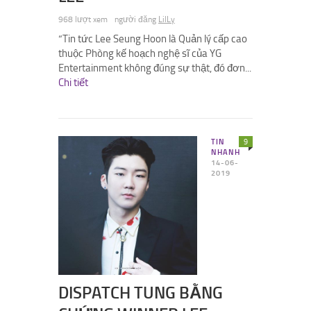
968 lượt xem
người đăng
LilLy
“Tin tức Lee Seung Hoon là Quản lý cấp cao
thuộc Phòng kế hoạch nghệ sĩ của YG
Entertainment không đúng sự thật, đó đơn...
Chi tiết
TIN
9
NHANH
14-06-
2019
DISPATCH TUNG BẰNG