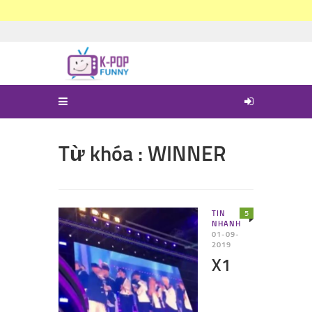
Từ khóa : WINNER
TIN
5
NHANH
01-09-
2019
X1