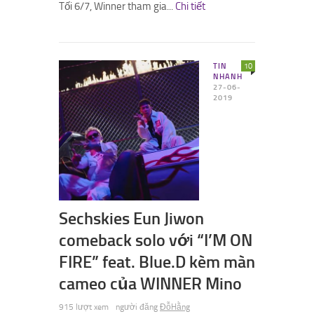
Tối 6/7, Winner tham gia...
Chi tiết
TIN
10
NHANH
27-06-
2019
Sechskies Eun Jiwon
comeback solo với “I’M ON
FIRE” feat. Blue.D kèm màn
cameo của WINNER Mino
915 lượt xem
người đăng
ĐỗHằng