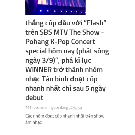
thắng cúp đầu với ”Flash”
trên SBS MTV The Show -
Pohang K-Pop Concert
special hôm nay (phát sóng
ngày 3/9)”, phá kỉ lục
WINNER trở thành nhóm
nhạc Tân binh đoạt cúp
nhanh nhất chỉ sau 5 ngày
debut
705 lượt xem
người đăng
LêHailua
Các nhóm đoạt cúp nhanh nhất trên show
âm nhạc: