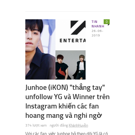
TIN
0
NHANH
26-06-
2019
Junhoe (iKON) "thẳng tay"
unfollow YG và Winner trên
Instagram khiến các fan
hoang mang và nghi ngờ
374 lượt xem
người đăng
KhánhHuyền
Với các fan, việc Junhoe bỏ theo dõi YG là có