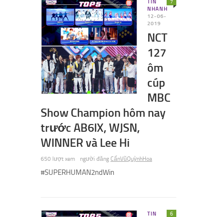
TIN
7
NHANH
12-06-
2019
NCT
127
ôm
cúp
MBC
Show Champion hôm nay
trước AB6IX, WJSN,
WINNER và Lee Hi
650 lượt xem
người đăng
CấnVũQuỳnhHoa
#SUPERHUMAN2ndWin
TIN
6