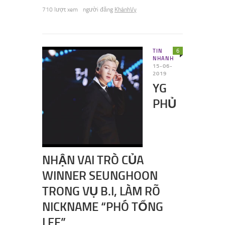
710 lượt xem
người đăng
KhánhVy
TIN
6
NHANH
15-06-
2019
YG
PHỦ
NHẬN VAI TRÒ CỦA
WINNER SEUNGHOON
TRONG VỤ B.I, LÀM RÕ
NICKNAME “PHÓ TỔNG
LEE”