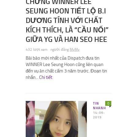
CHỨNG WINNER LEE
SEUNG HOON TIẾT LỘ B.I
DƯƠNG TÍNH VỚI CHẤT
KÍCH THÍCH, LÀ “CẦU NỐI”
GIỮA YG VÀ HAN SEO HEE
432 lượt xem
người đăng
MyMy
Bài báo mới nhất của Dispatch đưa tin
WINNER Lee Seung Hoon cũng liên quan
đến vụ án chất cấm 3 năm trước. Đoạn tin
nhắn...
Chi tiết
TIN
0
NHANH
14-06-
2019