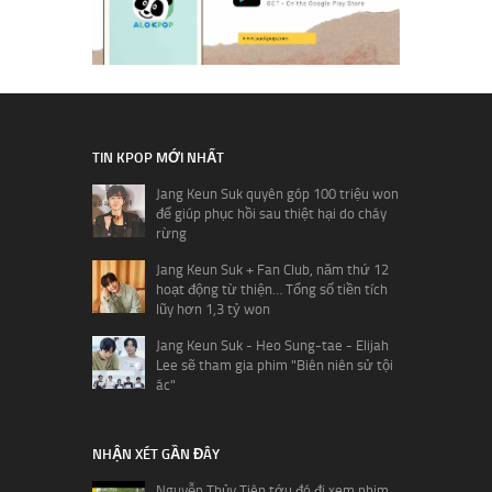
TIN KPOP MỚI NHẤT
Jang Keun Suk quyên góp 100 triệu won
để giúp phục hồi sau thiệt hại do cháy
rừng
Jang Keun Suk + Fan Club, năm thứ 12
hoạt động từ thiện… Tổng số tiền tích
lũy hơn 1,3 tỷ won
Jang Keun Suk - Heo Sung-tae - Elijah
Lee sẽ tham gia phim "Biên niên sử tội
ác"
NHẬN XÉT GẦN ĐÂY
Nguyễn Thủy Tiên tớu đó đi xem phim