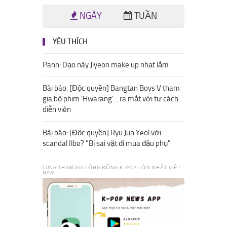
NGÀY
TUẦN
YÊU THÍCH
Pann: Dạo này Jiyeon make up nhạt lắm
Bài báo: [Độc quyền] Bangtan Boys V tham
gia bộ phim 'Hwarang'... ra mắt với tư cách
diễn viên
Bài báo: [Độc quyền] Ryu Jun Yeol với
scandal Ilbe? "Bị sai vặt đi mua đậu phụ"
CÙNG THAM GIA CỘNG ĐỒNG K-POP LỚN NHẤT VIỆT
NAM