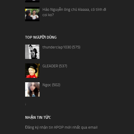
Hảo Nguyễn ông chú kìaaaa, có tính đi
coi ko?
TOP NGƯỜI DÙNG
thunderclap1030 (575)
GLEADER (537)
Ngọc (502)
;
NHẬN TIN TỨC
Đăng ký nhận tin KPOP mới nhất qua email