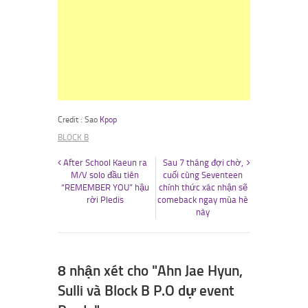
Credit : Sao
Kpop
BLOCK B
After School Kaeun ra
Sau 7 tháng đợi chờ,
M/V solo đầu tiên
cuối cùng Seventeen
“REMEMBER YOU” hậu
chính thức xác nhận sẽ
rời Pledis
comeback ngay mùa hè
này
8 nhận xét cho "Ahn Jae Hyun,
Sulli và Block B P.O dự event