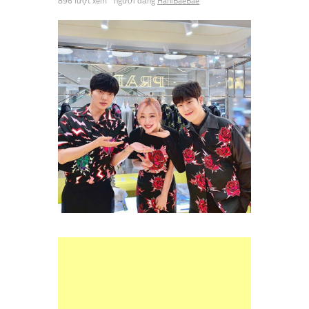
896 lượt xem
người đăng
HaniBaeBae