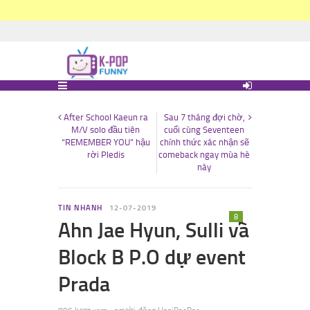
After School Kaeun ra
Sau 7 tháng đợi chờ,
M/V solo đầu tiên
cuối cùng Seventeen
“REMEMBER YOU” hậu
chính thức xác nhận sẽ
rời Pledis
comeback ngay mùa hè
này
TIN NHANH
12-07-2019
8
Ahn Jae Hyun, Sulli và
Block B P.O dự event
Prada