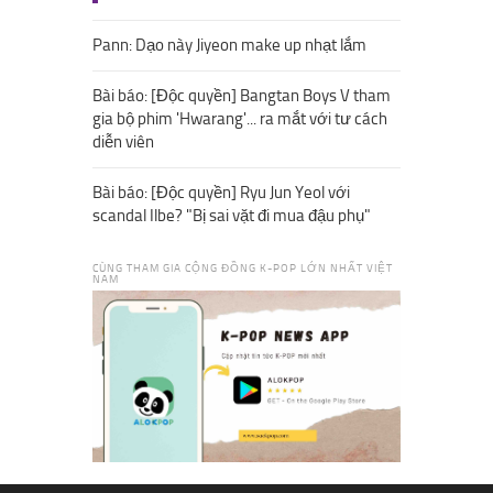
Pann: Dạo này Jiyeon make up nhạt lắm
Bài báo: [Độc quyền] Bangtan Boys V tham
gia bộ phim 'Hwarang'... ra mắt với tư cách
diễn viên
Bài báo: [Độc quyền] Ryu Jun Yeol với
scandal Ilbe? "Bị sai vặt đi mua đậu phụ"
CÙNG THAM GIA CỘNG ĐỒNG K-POP LỚN NHẤT VIỆT
NAM