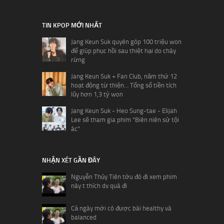
TIN KPOP MỚI NHẤT
Jang Keun Suk quyên góp 100 triệu won
để giúp phục hồi sau thiệt hại do cháy
rừng
Jang Keun Suk + Fan Club, năm thứ 12
hoạt động từ thiện… Tổng số tiền tích
lũy hơn 1,3 tỷ won
Jang Keun Suk - Heo Sung-tae - Elijah
Lee sẽ tham gia phim "Biên niên sử tội
ác"
NHẬN XÉT GẦN ĐÂY
Nguyễn Thủy Tiên tớu đó đi xem phim
này t thích dv quá đi
Cả ngày mới có được bài healthy và
balanced