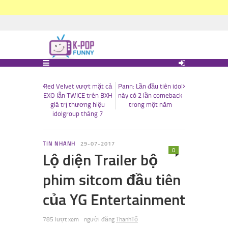
Red Velvet vượt mặt cả
Pann: Lần đầu tiên idol
EXO lẫn TWICE trên BXH
này có 2 lần comeback
giá trị thương hiệu
trong một năm
idolgroup tháng 7
TIN NHANH
29-07-2017
0
Lộ diện Trailer bộ
phim sitcom đầu tiên
của YG Entertainment
785 lượt xem
người đăng
ThanhTố