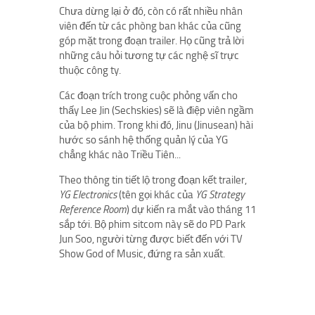
Chưa dừng lại ở đó, còn có rất nhiều nhân
viên đến từ các phòng ban khác của cũng
góp mặt trong đoạn trailer. Họ cũng trả lời
những câu hỏi tương tự các nghệ sĩ trực
thuộc công ty.
Các đoạn trích trong cuộc phỏng vấn cho
thấy Lee Jin (Sechskies) sẽ là điệp viên ngầm
của bộ phim. Trong khi đó, Jinu (Jinusean) hài
hước so sánh hệ thống quản lý của YG
chẳng khác nào Triều Tiên...
Theo thông tin tiết lộ trong đoạn kết trailer,
YG Electronics
(tên gọi khác của
YG Strategy
Reference Room
) dự kiến ​​ra mắt vào tháng 11
sắp tới. Bộ phim sitcom này sẽ do PD Park
Jun Soo, người từng được biết đến với TV
Show God of Music, đứng ra sản xuất.