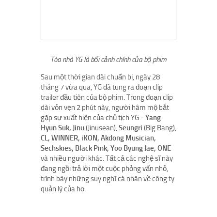
Tòa nhà YG là bối cảnh chính của bộ phim
Sau một thời gian dài chuẩn bị, ngày 28
tháng 7 vừa qua, YG đã tung ra đoạn clip
trailer đầu tiên của bộ phim. Trong đoạn clip
dài vỏn vẹn 2 phút này, người hâm mộ bắt
gặp sự xuất hiện của chủ tịch YG -
Yang
Hyun Suk, Jinu
(Jinusean),
Seungri
(Big Bang),
CL, WINNER, iKON, Akdong Musician,
Sechskies, Black Pink, Yoo Byung Jae, ONE
và nhiều người khác. Tất cả các nghệ sĩ này
đang ngồi trả lời một cuộc phỏng vấn nhỏ,
trình bày những suy nghĩ cá nhân về công ty
quản lý của họ.