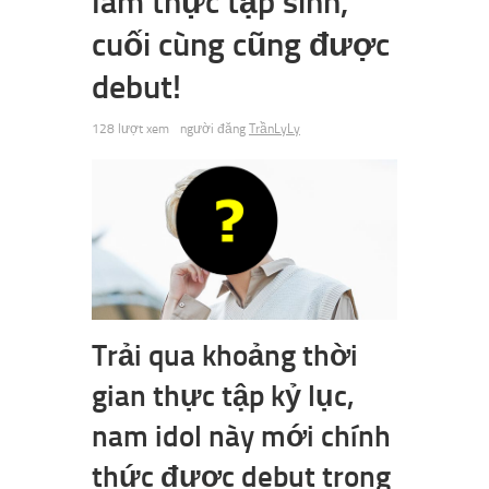
làm thực tập sinh,
cuối cùng cũng được
debut!
128 lượt xem
người đăng
TrầnLyLy
Trải qua khoảng thời
gian thực tập kỷ lục,
nam idol này mới chính
thức được debut trong