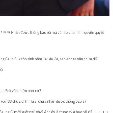
? ㅋㅋ Nhận được thông báo rồi mà còn tự cho mình quyền quyết
ng Geun Suk còn sinh năm '87 kia kìa, sao anh ta vẫn chưa đi?
ỏi
Geun Suk vẫn nhởn nhơ cơ?
 với '88 chưa đi lính là vì chưa nhận được thông báo à?
e Seung Gi mới xuất ngũ vậy? Anh ấy là trung sỹ à hay cái gì? ㅋㅋㅋㅋ