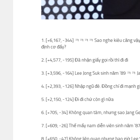
1. [+6,167, -344] ㅋㅋㅋㅋ Sao nghe kiêu căng vậy
định cơ đấy?
2. [+4,577, -195] Đã nhận giấy gọi rồi thì đi đi
3. [+3,596, -164] Lee Jong Suk sinh năm '89 ㅋㅋ Ja
4. [+2,393, -126] Nhập ngũ đê. Đồng chí đi mạnh gi
5. [+2,150, -124] Đi đi chứ còn gì nữa
6. [+705, -34] Không quan tâm, nhưng sao Jang 
7. [+609, -26] Thế mấy nam diễn viên sinh năm '87
8. [+650, -47] Không liên quan nhưng bao giờ Le