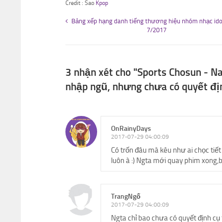
Credit : Sao
Kpop
Bảng xếp hạng danh tiếng thương hiệu nhóm nhạc ido
7/2017
3 nhận xét cho "Sports Chosun - N
nhập ngũ, nhưng chưa có quyết đị
OnRainyDays
2017-07-29 04:00:09
Có trốn đâu mà kêu như ai chọc tiết 
luôn à :) Ngta mới quay phim xong,b
TrangNgố
2017-07-29 04:00:09
Ngta chỉ bao chưa có quyết định cụ 