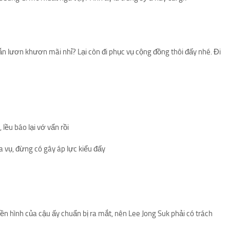
vẫn lươn khươn mãi nhỉ? Lại còn đi phục vụ cộng đồng thôi đấy nhé. Đi
 lều báo lại vớ vẩn rồi
a vụ, đừng có gây áp lực kiểu đấy
ền hình của cậu ấy chuẩn bị ra mắt, nên Lee Jong Suk phải có trách