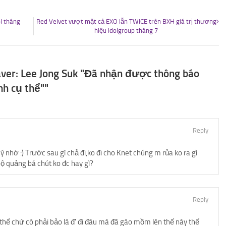
l tháng
Red Velvet vượt mặt cả EXO lẫn TWICE trên BXH giá trị thương
hiệu idolgroup tháng 7
aver: Lee Jong Suk "Đã nhận được thông báo
nh cụ thể""
Reply
ý nhờ :) Trước sau gì chả đi,ko đi cho Knet chúng m rủa ko ra gì
ộ quảng bá chút ko đc hay gì?
Reply
thể chứ có phải bảo là đ' đi đâu mà đã gào mồm lên thế này thế