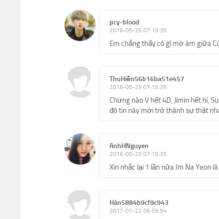
pcy-blood
2016-05-25 07:15:35
Em chẳng thấy có gì mờ ám giữa Cú
ThuHiền56b16ba51e457
2016-05-25 07:15:35
Chừng nào V hết 4D, Jimin hết hí, Sug
đó tin này mới trở thành sự thật nh
AnhHNguyen
2016-05-25 07:15:35
Xin nhắc lại 1 lần nữa Im Na Yeon 
Hàn5884b9cf9c943
2017-01-22 06:59:54