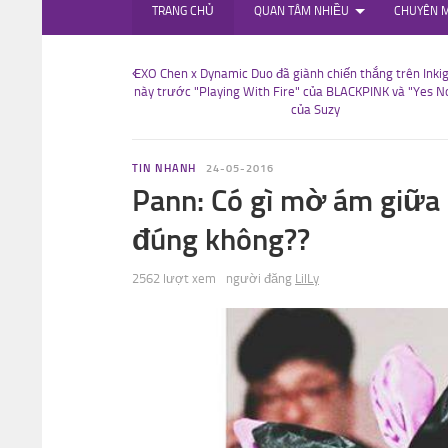
TRANG CHỦ
QUAN TÂM NHIỀU
CHUYÊN 
EXO Chen x Dynamic Duo đã giành chiến thắng trên Inki
này trước "Playing With Fire" của BLACKPINK và "Yes 
của Suzy
TIN NHANH
24-05-2016
Pann: Có gì mờ ám giữa
đúng không??
2562 lượt xem
người đăng
LilLy