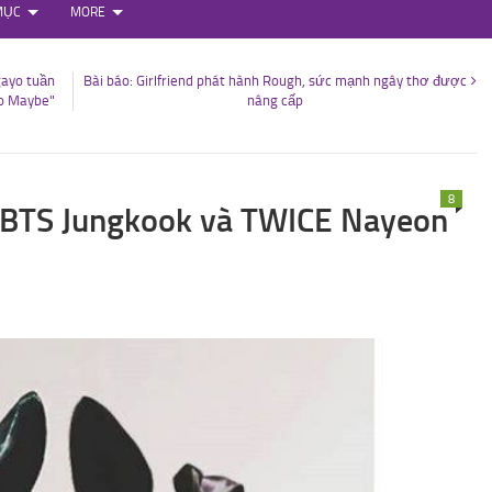
MỤC
MORE
gayo tuần
Bài báo: Girlfriend phát hành Rough, sức mạnh ngây thơ được
No Maybe"
nâng cấp
8
 BTS Jungkook và TWICE Nayeon