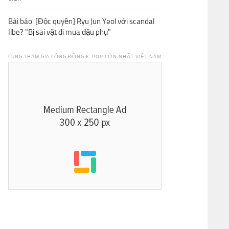
Bài báo: [Độc quyền] Ryu Jun Yeol với scandal
Ilbe? "Bị sai vặt đi mua đậu phụ"
CÙNG THAM GIA CỘNG ĐỒNG K-POP LỚN NHẤT VIỆT NAM