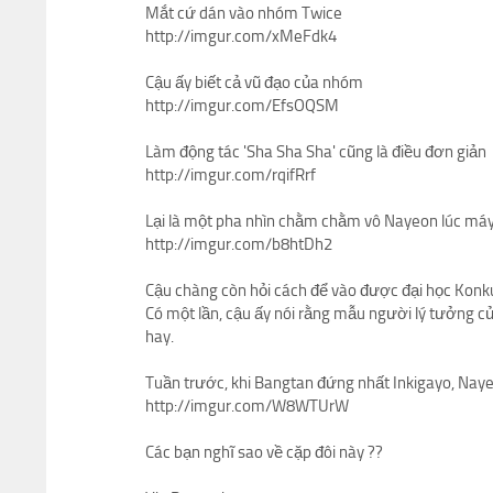
Mắt cứ dán vào nhóm Twice
http://imgur.com/xMeFdk4
Cậu ấy biết cả vũ đạo của nhóm
http://imgur.com/EfsOQSM
Làm động tác 'Sha Sha Sha' cũng là điều đơn giản
http://imgur.com/rqifRrf
Lại là một pha nhìn chằm chằm vô Nayeon lúc máy
http://imgur.com/b8htDh2
Cậu chàng còn hỏi cách để vào được đại học Kon
Có một lần, cậu ấy nói rằng mẫu người lý tưởng c
hay.
Tuần trước, khi Bangtan đứng nhất Inkigayo, Nayeo
http://imgur.com/W8WTUrW
Các bạn nghĩ sao về cặp đôi này ??