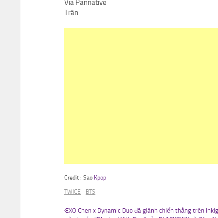
Via Pannative
Trân
Credit : Sao
Kpop
TWICE
BTS
EXO Chen x Dynamic Duo đã giành chiến thắng trên Inki