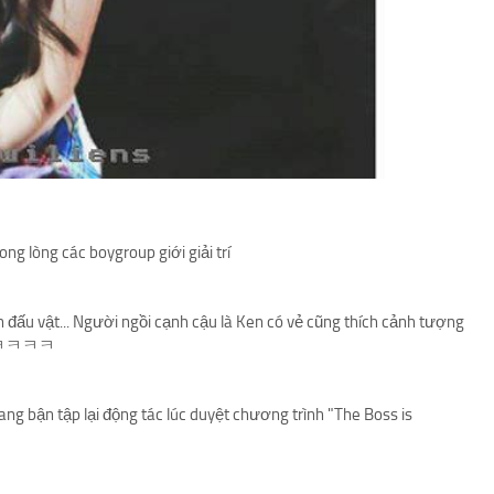
rong lòng các boygroup giới giải trí
đấu vật... Người ngồi cạnh cậu là Ken có vẻ cũng thích cảnh tượng
ại ㅋㅋㅋㅋㅋ
g bận tập lại động tác lúc duyệt chương trình "The Boss is