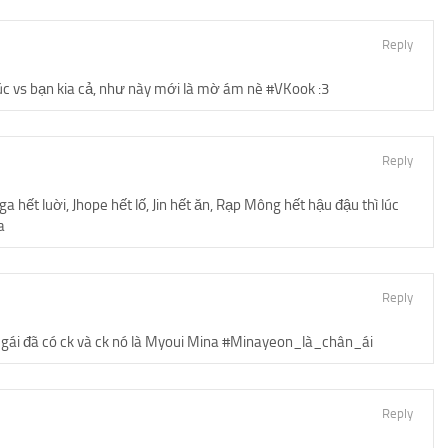
Reply
c vs bạn kia cả, như này mới là mờ ám nè #VKook :3
Reply
a hết luời, Jhope hết lố, Jin hết ăn, Rạp Mông hết hậu đậu thì lúc
a
Reply
là gái đã có ck và ck nó là Myoui Mina #Minayeon_là_chân_ái
Reply