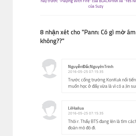
này trước "Playing With Fire" của BLACKPINK và "Yes 
của Suzy
8 nhận xét cho "Pann: Có gì mờ á
không??"
NguyễnĐắcNguyênTrinh
2016-05-25 07:15:35
Trước cổng trường KonKuk nổi tiếng
muốn học ở đấy vừa là vì có a Jin s
LêHailua
2016-05-25 07:15:35
Thôi r. Thấy BTS đang lên là tìm cá
đoán mò đó đi.