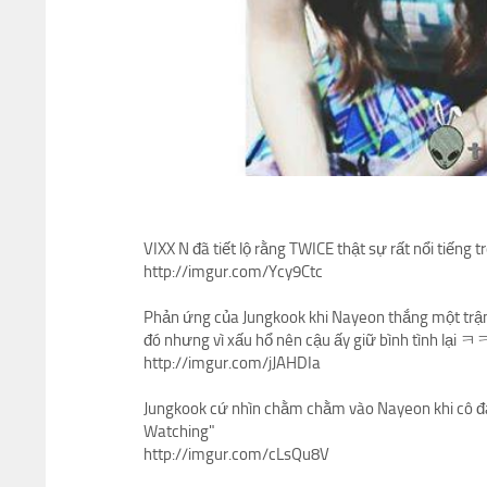
VIXX N đã tiết lộ rằng TWICE thật sự rất nổi tiếng t
http://imgur.com/Ycy9Ctc
Phản ứng của Jungkook khi Nayeon thắng một trận 
đó nhưng vì xấu hổ nên cậu ấy giữ bình tình l
http://imgur.com/jJAHDIa
Jungkook cứ nhìn chằm chằm vào Nayeon khi cô đan
Watching"
http://imgur.com/cLsQu8V