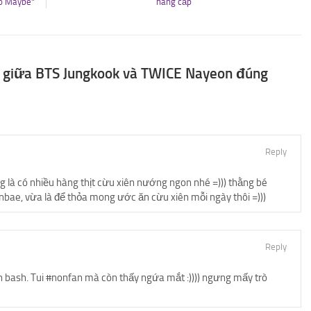
No Maybe"
nâng cấp
m giữa BTS Jungkook và TWICE Nayeon đúng
Reply
 là có nhiều hàng thịt cừu xiên nướng ngon nhé =))) thằng bé
unbae, vừa là để thỏa mong ước ăn cừu xiên mỗi ngày thôi =)))
Reply
ch bash. Tui #nonfan mà còn thấy ngứa mắt :)))) ngưng mấy trò