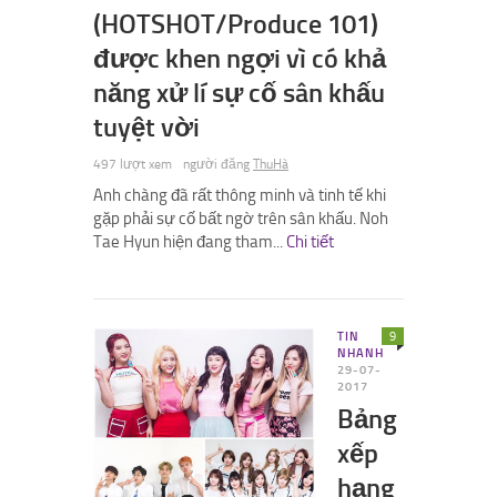
(HOTSHOT/Produce 101)
được khen ngợi vì có khả
năng xử lí sự cố sân khấu
tuyệt vời
497 lượt xem
người đăng
ThuHà
Anh chàng đã rất thông minh và tinh tế khi
gặp phải sự cố bất ngờ trên sân khấu. Noh
Tae Hyun hiện đang tham...
Chi tiết
TIN
9
NHANH
29-07-
2017
Bảng
xếp
hạng