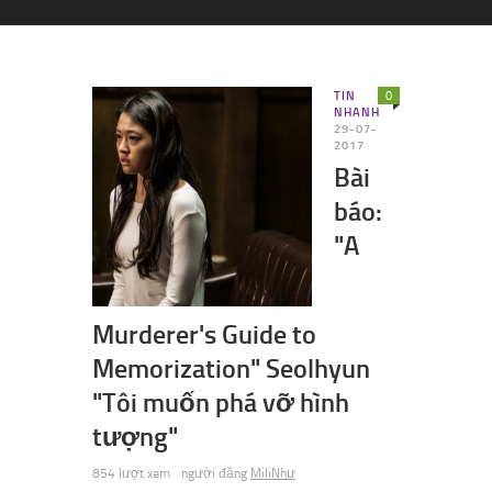
TIN
0
NHANH
29-07-
2017
Bài
báo:
"A
Murderer's Guide to
Memorization" Seolhyun
"Tôi muốn phá vỡ hình
tượng"
854 lượt xem
người đăng
MiliNhư