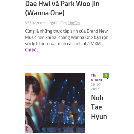
Dae Hwi và Park Woo Jin
(Wanna One)
977 lượt xem
người đăng
YếnYến
Cùng là những thực tập sinh của Brand New
Music nên khi hai chàng Wanna One bận rộn
với lịch trình của mình các anh nhà MXM...
Chi tiết
TIN
0
NHANH
29-07-
2017
Noh
Tae
Hyun