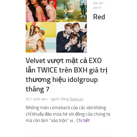
29-07-
2017
Red
Velvet vượt mặt cả EXO
lẫn TWICE trên BXH giá trị
thương hiệu idolgroup
tháng 7
921 lượt xem
người đăng
NgânLùn
Những màn comeback của các idol không
chỉ khuấy đảo mùa hè sôi động của chúng ta
mà còn làm "xáo trộn" vị...
Chi tiết