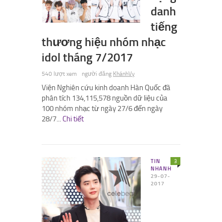
danh
tiếng
thương hiệu nhóm nhạc
idol tháng 7/2017
540 lượt xem
người đăng
KhánhVy
Viện Nghiên cứu kinh doanh Hàn Quốc đã
phân tích 134,115,578 nguồn dữ liệu của
100 nhóm nhạc từ ngày 27/6 đến ngày
28/7...
Chi tiết
TIN
3
NHANH
29-07-
2017