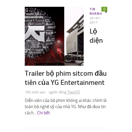
TIN
0
NHANH
29-07-
2017
Lộ
diện
Trailer bộ phim sitcom đầu
tiên của YG Entertainment
785 lượt xem
người đăng
ThanhTố
Diễn viên của bộ phim không ai khác chính là
toàn bộ nghệ sỹ của nhà YG. Như đã đưa tin
cách...
Chi tiết