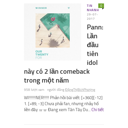
TIN
0
NHANH
29-07-
2017
Pann:
Lần
đầu
tiên
idol
này có 2 lần comeback
trong một năm
958 lượt xem
người đăng
ĐặngThịBíchPhượng
WI!!!!!!NER!!!!! Phản hồi bài viết: [+360][-12]
1. [+89, -3] Chưa phải fan, nhưng nhảy hố
liền đây ㅠㅠ Đang xem Tân Tây Du...
Chi tiết