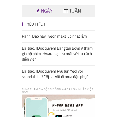
NGÀY
TUẦN
YÊU THÍCH
Pann: Dạo này Jiyeon make up nhạt lắm
Bài báo: [Độc quyền] Bangtan Boys V tham
gia bộ phim 'Hwarang'... ra mắt với tư cách
diễn viên
Bài báo: [Độc quyền] Ryu Jun Yeol với
scandal Ilbe? "Bị sai vặt đi mua đậu phụ"
CÙNG THAM GIA CỘNG ĐỒNG K-POP LỚN NHẤT VIỆT
NAM