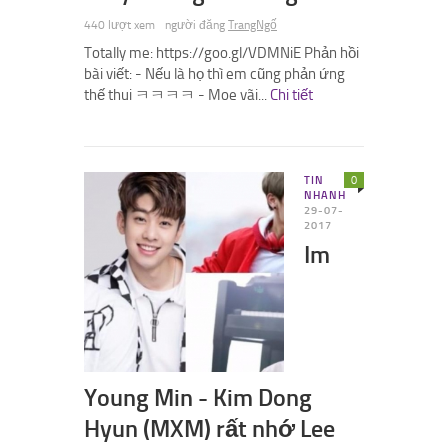
440 lượt xem
người đăng
TrangNgố
Totally me: https://goo.gl/VDMNiE Phản hồi
bài viết: - Nếu là họ thì em cũng phản ứng
thế thui ㅋㅋㅋㅋ - Moe vãi...
Chi tiết
TIN
0
NHANH
29-07-
2017
Im
Young Min - Kim Dong
Hyun (MXM) rất nhớ Lee