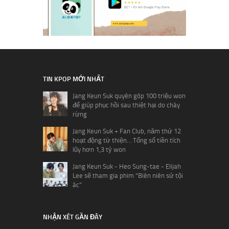
TIN KPOP MỚI NHẤT
Jang Keun Suk quyên góp 100 triệu won
để giúp phục hồi sau thiệt hại do cháy
rừng
Jang Keun Suk + Fan Club, năm thứ 12
hoạt động từ thiện… Tổng số tiền tích
lũy hơn 1,3 tỷ won
Jang Keun Suk - Heo Sung-tae - Elijah
Lee sẽ tham gia phim "Biên niên sử tội
ác"
NHẬN XÉT GẦN ĐÂY