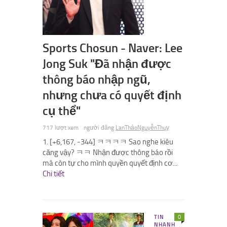
Sports Chosun - Naver: Lee
Jong Suk "Đã nhận được
thông báo nhập ngũ,
nhưng chưa có quyết định
cụ thể"
717 lượt xem
người đăng
LanThảoNguyễnThuỵ
1. [+6,167, -344] ㅋㅋㅋㅋ Sao nghe kiêu
căng vậy? ㅋㅋ Nhận được thông báo rồi
mà còn tự cho mình quyền quyết định cơ...
Chi tiết
TIN
0
NHANH