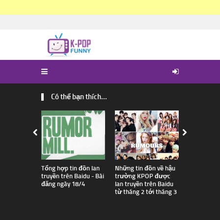
Có thể bạn thích...
Tổng hợp tin đồn lan
Những tin đồn về hậu
News: Rap
truyền trên Baidu - Bài
trường KPOP được
Clown sẽ k
đăng ngày 18/4
lan truyền trên Baidu
ngày 15.5 -
từ tháng 2 tới tháng 3
không phải
tiếng