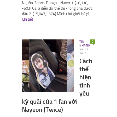
Nguồn: Sports Donga - Naver 1. [+6,110,
-503] Gái à diễn dở thế thì không phá được
đâu 2. [+5,047, -374] Mình chả ghét bỏ gì...
Chi tiết
TIN
0
NHANH
29-07-
2017
Cách
thể
hiện
tình
yêu
kỳ quái của 1 fan với
Nayeon (Twice)