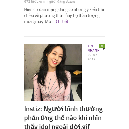
672 lượt xem
người đăng
Buzzie
Hiện cư dân mạng đang có những ý kiến trái
chiều về phương thức ủng hộ thần tượng
mới lạ này. Mới...
Chi tiết
TIN
0
NHANH
29-07-
2017
Instiz: Người bình thường
phản ứng thế nào khi nhìn
thấy idol ngoài đời.gif