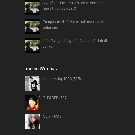
Nguyễn Thủy Tiên tớu đó đi xem phim
này t thích dv quá đi
Cả ngày mới có được bài healthy và
balanced
Hảo Nguyễn ông chú kìaaaa, có tính đi
coi ko?
TOP NGƯỜI DÙNG
thunderclap1030 (575)
GLEADER (537)
Ngọc (502)